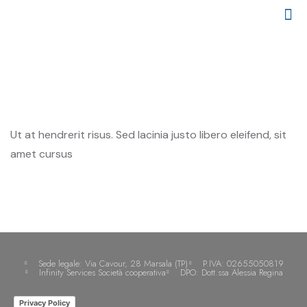
CHI SIAMO
I NOSTRI CLIENTI
PARCO MEZZI
Ut at hendrerit risus. Sed lacinia justo libero eleifend, sit
amet cursus
Sede legale: Via Cavour, 28 Marsala (TP)
P.IVA: 02655050819
Infinity Services Società cooperativa
DPO: Dott.ssa Alessia Regina
Privacy Policy