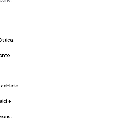
i
Ottica,
conto
i cablate
ici e
zione,