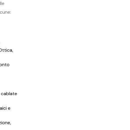
lle
lcune:
i
Ottica,
conto
i cablate
ici e
zione,