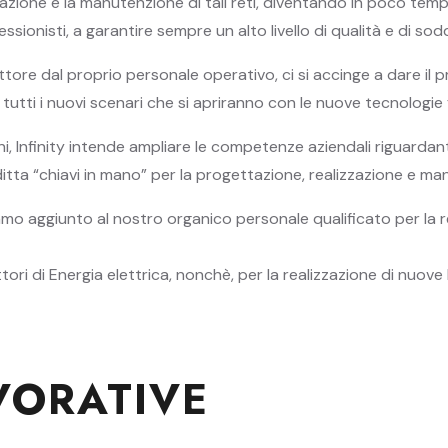
tazione e la manutenzione di tali reti, diventando in poco tem
ionisti, a garantire sempre un alto livello di qualità e di soddi
re dal proprio personale operativo, ci si accinge a dare il pro
 tutti i nuovi scenari che si apriranno con le nuove tecnologie 
, Infinity intende ampliare le competenze aziendali riguardanti
 ditta “chiavi in mano” per la progettazione, realizzazione e man
biamo aggiunto al nostro organico personale qualificato per la 
tori di Energia elettrica, nonchè, per la realizzazione di nuove 
VORATIVE