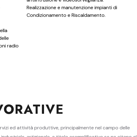
e
Realizzazione e manutenzione impianti di
Condizionamento e Riscaldamento.
ella
delle
ioni radio
VORATIVE
servizi ed attività produttive, principalmente nel campo delle
dustriale, artigianale, a titolo esemplificativo se ne citano a