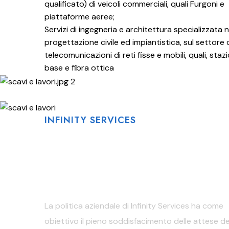
qualificato) di veicoli commerciali, quali Furgoni e
piattaforme aeree;
Servizi di ingegneria e architettura specializzata n
progettazione civile ed impiantistica, sul settore 
telecomunicazioni di reti fisse e mobili, quali, staz
base e fibra ottica
INFINITY SERVICES
POLITICA
AZIENDALE
La politica aziendale di Infinity Services ha come
obiettivo il pieno soddisfacimento delle attese de