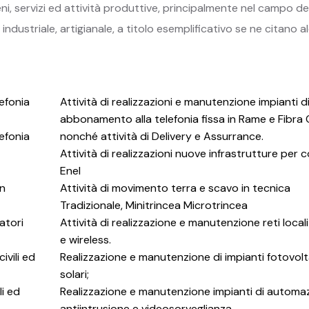
beni, servizi ed attività produttive, principalmente nel campo de
dustriale, artigianale, a titolo esemplificativo se ne citano a
lefonia
Attività di realizzazioni e manutenzione impianti d
abbonamento alla telefonia fissa in Rame e Fibra 
lefonia
nonché attività di Delivery e Assurrance.
Attività di realizzazioni nuove infrastrutture per 
Enel
on
Attività di movimento terra e scavo in tecnica
Tradizionale, Minitrincea Microtrincea
atori
Attività di realizzazione e manutenzione reti local
e wireless.
ivili ed
Realizzazione e manutenzione di impianti fotovolta
solari;
li ed
Realizzazione e manutenzione impianti di automa
antiintrusione e videosorveglianza.