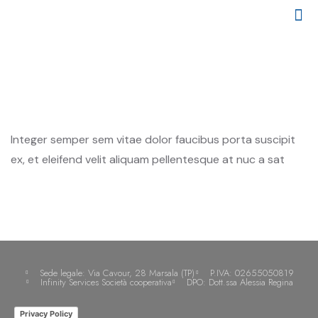
CHI SIAMO
I NOSTRI CLIENTI
PARCO MEZZI
Integer semper sem vitae dolor faucibus porta suscipit
ex, et eleifend velit aliquam pellentesque at nuc a sat
Sede legale: Via Cavour, 28 Marsala (TP)
P.IVA: 02655050819
Infinity Services Società cooperativa
DPO: Dott.ssa Alessia Regina
Privacy Policy