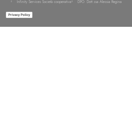
Infinity Services Società cooperativa
DPO: Dott.ssa Alessia Regina
Privacy Policy