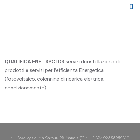
CHI SIAMO
I NOSTRI CLIENTI
PARCO MEZZI
QUALIFICA ENEL SPCL03
servizi di installazione di
prodotti e servizi per l’efficienza Energetica
(fotovoltaico, colonnine di ricarica elettrica,
condizionamento).
Sede legale: Via Cavour, 28 Marsala (TP)
P.IVA: 02655050819